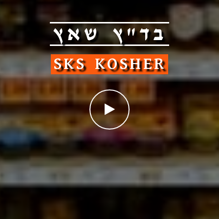
בד"ץ שאץ
SKS KOSHER