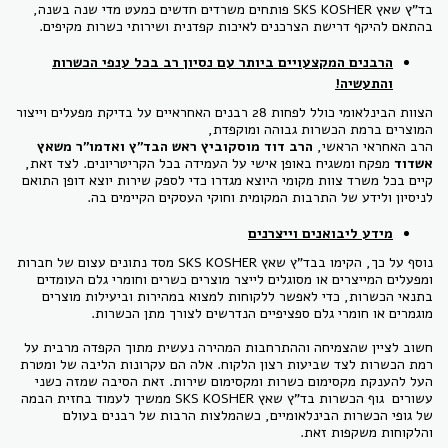
בד"ץ שאץ SKS KOSHER פותחים משרדים חדשים כמעט מדי שנה בשנה,
בהתאם להיקף דרישת הצרכנים לאיכות קפדנית ושירותי כשרות מקיפים.
הרבנים המקצעויים ביותר עם נסיון רב בכל ענפי הכשרות
והתעשיה!
הצוות הבינלאומי כולל לפחות 28 רבנים האחראיים על בדיקת מפעלים וייצור
המוצרים ברמת הכשרות גבוהה ומוקפדת,
הרב האחראי הראשי,
הרב דוד מוסקוביץ ראש הבד"ץ ואדמו"ר משאץ
אשדוד
מפקח ומשגיח באופן אישי על העמידה בכל הקריטריונים. לצד זאת,
קיים בכל משרד צוות מקומי היוצא מגדרו כדי לספק שירות יוצא דופן התואם
לניסיון ולידע של התרבות המקומית וחוקי העסקים הקיימים בה.
מידע ליבואנים וייצרנים
נוסף על כך, הקימו בבד"ץ שאץ SKS KOSHER מסד נתונים עצום של חברות
ומפעלים המייצרים או מסוגלים לייצר מוצרים כשרים וחומרי גלם העומדים
בתנאי הכשרות, כדי לאפשר ללקוחות למצוא במהירות וביעילות מוצרים
מוגמרים או חומרי גלם ספציפיים הנדרשים לצורך מתן הכשרות.
חשוב לציין שהצמיחה וההתרחבות המהירה נעשית מתוך הקפדה מרבית על
רמת הכשרות לצד שביעות רצון הלקוח. אלה הם עקרונות הליבה של ומטרת
העל להענקת מקסימום כשרות ומקסימום שירות. זאת הסיבה שמזה כשני
עשורים גוף הכשרות בד"ץ שאץ SKS KOSHER ממשיך לעמוד בחזית הבמה
של גופי הכשרות הבינלאומיים, כשהמלצות הרבות של רבנים בעולם
והלקוחות משקפות זאת.