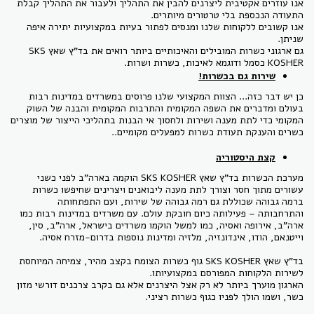
אנו עוזרים אקטיבית ליצרנים להבין את התהליך ולעבור את התהליך קבלת
התעודה הנכספת בלי טרטורים מיותרים.
אנו קשובים ללקוחות שלנו ומנסים לפתור בעיות במקצועיות יתירה איפה
שניתן.
גם ארגוני כשרות המובילים והאיכותיים ביותר רואים את בד"ץ שאץ SKS
KOSHER כסמל ודוגמא לאיכות, כשרות ושרות.
שירות גם בכשרות!
כן יש דבר כזה... הצוות המקצועי שלנו פרוסים במשרדים במדינות רבות
בעולם ומדברים את השפה המקומית והתרבות המקומית והבנה של השוק
המקומי כדי לתת מענה ושירות ולחסוך אי הבנות בתהליכי הייצור של מוצרים
כשרים והענקת תעודת כשרות למפעלים מקומיים..
קצת היסטוריה
מערכת הכשרות בד"ץ שאץ SKS KOSHER הוקמה בארה"ב לפני כשני
עשורים מתוך חסר וצורך לתת מענה ליבואנים ויצרינים שחיפשו כשרות
ברמה גבוהה שכוללת גם רמה גבוהה של שירות, ועם התפתחותה
והתרחבותה – פעילותה כיום חובקת עולם. עם משרדים במדינות רבות כמו
ארה"ב, אירופה ואסיה, כמו למשל הוקמו משרדים בישראל, ארה"ב, סין,
וייטנאם, הודו, אינדונזיה, מלזיה ומדינות נוספות בדרום-מזרח אסיה.
בד"ץ שאץ SKS KOSHER גוף כשרות הצומח בקצב מהיר, צמיחה המיוחסת
לשירות הלקוחות המפורסם במקצועיותו.
הארגון מוערך ביותר לא רק אצל היצרנים אלא גם בקרב צרכנים דורשי מזון
כשר, ושמו הולך לפניו כגוף כשרות רציני.